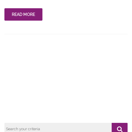
Efek
Memakai
Minyak
READ MORE
Pelet
Sukmo
untuk
Pasangan"