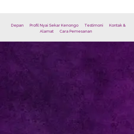
Depan
Profil Nyai Sekar Kenongo
Testimoni
Kontak &
Alamat
Cara Pemesanan